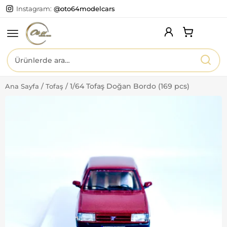
Instagram:
@oto64modelcars
Ara:
/
/
1/64 Tofaş Doğan Bordo (169 pcs)
Ana Sayfa
Tofaş
Ana Sayfa
Kurumsal
Ürünlerimiz
İletişim